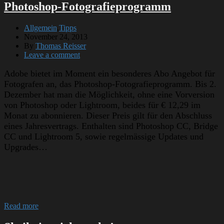
Photoshop-Fotografieprogramm
Allgemein
,
Tipps
November 24, 2013
By
Thomas Reisser
Leave a comment
Adobe bietet im Moment ein besonderes Abo Angebot für
Fotografen an, das Photoshop-Fotografieprogramm. Bis 2.
Dezember hat man die Möglichkeit, ohne eine Vorversion
von Photoshop oder Lightroom, beides für € 12,29 im
Monat zu abonnieren. Dieser Preis gilt für den Abschluss
eines Jahresvertrags. Enthalten sind Photoshop CC, Bridge
CC und Lightroom 5, sowie regelmässige Updates und
Upgrades…
Read more