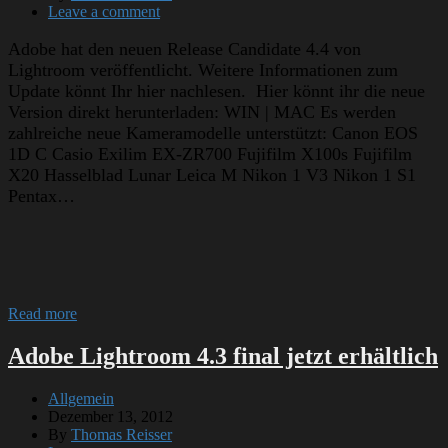
Leave a comment
Adobe hat den neuen Release Candidate 4.4 von
Lightroom veröffentlicht. Weitere Informationen zum
Update könnt Ihr hier nachlesen. Hier könnt ihr die neue
Version direkt herunterladen: WIN | MAC Es werden
zahlreiche neue Kameramodelle unterstützt: Canon EOS
1D C Casio Exilim EX-ZR700 Fujifilm X100s Fujifilm
X20 Hasselblad Lunar Leica M Nikon 1 V3 Nikon 1 S1
Pentax…
Read more
Adobe Lightroom 4.3 final jetzt erhältlich
Allgemein
Dezember 13, 2012
By
Thomas Reisser