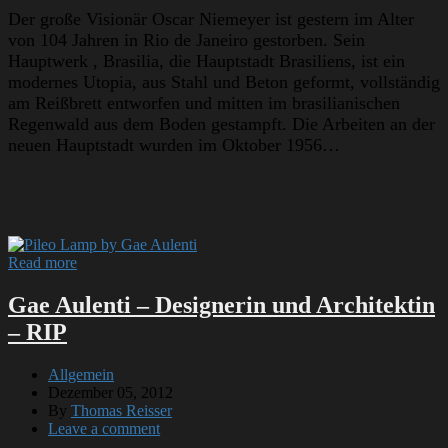
Der große Visionär Oscar Niemeyer ist gestern im Alter
von 104 Jahren in Rio de Janeiro gestorben. Sein
Hauptwerk , Brasilia, die Hauptstadt Brasiliens, ist ein
modernes Utopia, aus Stahl und Beton geformt, vollständig
am Reißbrett entworfen und mitten im brasilianischen
Regenwald aus dem Boden gestampft. Die Arbeiten an der
neuen Hauptstadt wurden im Oktober 1956…
Read more
Gae Aulenti – Designerin und Architektin
– RIP
Allgemein
Dezember 05, 2012
By
Thomas Reisser
Leave a comment