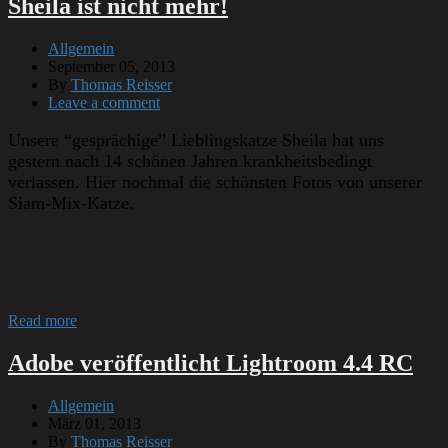
Sheila ist nicht mehr!
Allgemein
September 05, 2013
By
Thomas Reisser
Leave a comment
Unsere “gesprächige” Lieblingskatze Sheila hat uns
gestern nach 14 schönen Jahren krankheitsbedingt
verlassen. Hier nochmal die schönsten Fotos von unserer
Siam-Mix-Katze.
Read more
Adobe veröffentlicht Lightroom 4.4 RC
Allgemein
März 01, 2013
By
Thomas Reisser