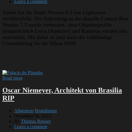
Leave a comment
Adobe hat die finale Version 4.3 von Lightroom
veröffentlicht. Die Anbindung an die aktuelle Camera Raw
Version 7.3 wurde verbessert, neue Objektivprofile
(hauptsächlich Leica Objektive) und Kameras werden nun
unterstützt. Mit dabei ist jetzt auch die vollständige
Unterstützung für die Nikon D600.
Read more
Oscar Niemeyer, Architekt von Brasilia
RIP
Allgemein
,
Brutalismus
Dezember 06, 2012
By
Thomas Reisser
Leave a comment