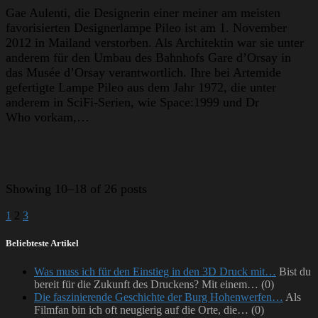
Gae Aulenti, die Designerin einer meiner am meisten
favorisierten Designerlampe Pileo ist am 1. November
2012 in Mailand verstorben. Als Architektin war sie unter
anderem für den Umbau des Bahnhofs Gare d’Orsay in
das Musée d’Orsay verantwortlich. Ihre bei Artemide
gefertigte Lampe Pileo aus dem Jahr 1972, die unter
anderem in SciFi-Serien, wie Space:1999 und Dr
Who vorkam,…
Showing
10–18 of 26 posts
1
2
3
Beliebteste Artikel
Was muss ich für den Einstieg in den 3D Druck mit…
Bist du
bereit für die Zukunft des Druckens? Mit einem…
(0)
Die faszinierende Geschichte der Burg Hohenwerfen…
Als
Filmfan bin ich oft neugierig auf die Orte, die…
(0)