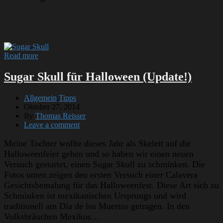
Read more
Sugar Skull für Halloween (Update!)
Allgemein
,
Tipps
Oktober 27, 2014
By
Thomas Reisser
Leave a comment
Meine Tochter wollte dieses Jahr als Skelett auf die
Halloweenfeier gehen und so haben wir einen neuen
Versuch gestartet, einen Sugar Skull zu schminken. Die
Fotos unten zeigen den ersten Versuch einer Calavera
Gesichtsbemalung für das Halloweenfest. Diese Art sich zu
Schminken ist mexikanischen Ursprungs und wird
traditionell am Día de los Muertos getragen. In den
Volksbräuchen Mexikos…