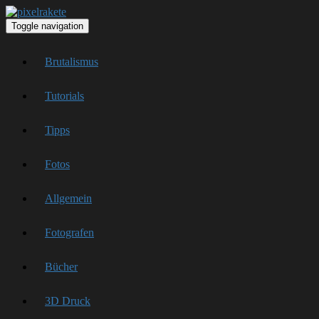
Toggle navigation
Brutalismus
Tutorials
Tipps
Fotos
Allgemein
Fotografen
Bücher
3D Druck