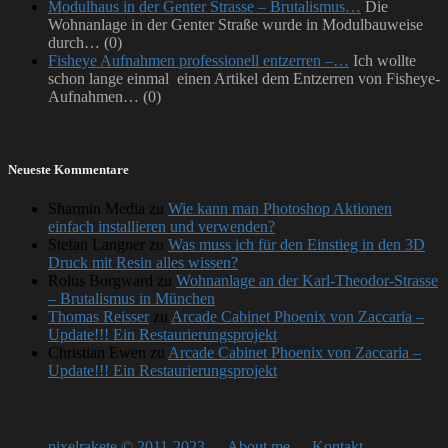
Modulhaus in der Genter Strasse – Brutalismus…
Die
Wohnanlage in der Genter Straße wurde in Modulbauweise
durch…
(0)
Fisheye Aufnahmen professionell entzerren –…
Ich wollte
schon lange einmal einen Artikel dem Entzerren von Fisheye-
Aufnahmen…
(0)
Neueste Kommentare
Sharmin Media
zu
Wie kann man Photoshop Aktionen
einfach installieren und verwenden?
Stefan Langner
zu
Was muss ich für den Einstieg in den 3D
Druck mit Resin alles wissen?
Rolus Borgward
zu
Wohnanlage an der Karl-Theodor-Strasse
– Brutalismus in München
Thomas Reisser
zu
Arcade Cabinet Phoenix von Zaccaria –
Update!!! Ein Restaurierungsprojekt
Christian Ewen
zu
Arcade Cabinet Phoenix von Zaccaria –
Update!!! Ein Restaurierungsprojekt
pixelrakete © 2011-2023
About me
Kontakt