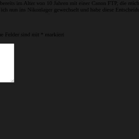
bereits im Alter von 10 Jahren mit einer Canon FTP, die mic
in ich nun ins Nikonlager gewechselt und habe diese Entscheid
he Felder sind mit
*
markiert