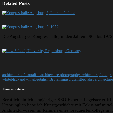
Related Posts
Die Augsburger Kongresshalle, in den Jahren 1965 bis 197
architecture of brutalism
architecture photography
architecturephotogr
white
blackandwhite
Brutalism
Brutalismus
brutalist
brutalist architectur
Thomas Reisser
Beruflich bin ich langjähriger SEO-Experte, begeisterter KI-
Ursprünglich habe ich Kunstgeschichte mit Fokus auf mittela
Architekturwissen im Rahmen eines Graduiertenkollegs in mi