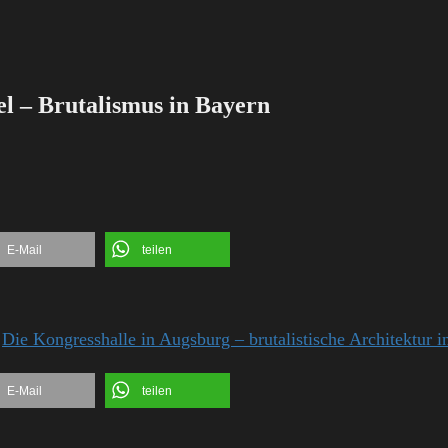
l – Brutalismus in Bayern
E-Mail
teilen
:
Die Kongresshalle in Augsburg – brutalistische Architektur 
E-Mail
teilen