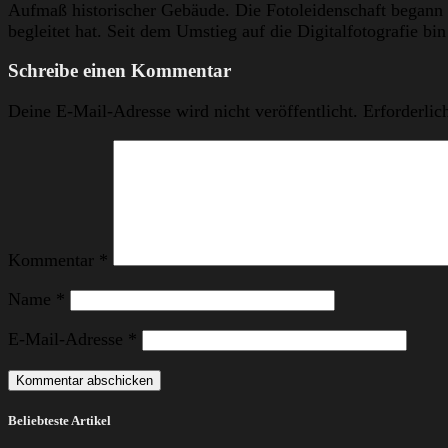
Aufmaß historischer Gebäude. Die Fotoleidenschaft begann 
begleitet hat. Seit dem Umstieg auf die Digitalfotografie b
Schreibe einen Kommentar
Deine E-Mail-Adresse wird nicht veröffentlicht.
Erforderlic
Kommentar
*
Name
*
E-Mail-Adresse
*
Beliebteste Artikel