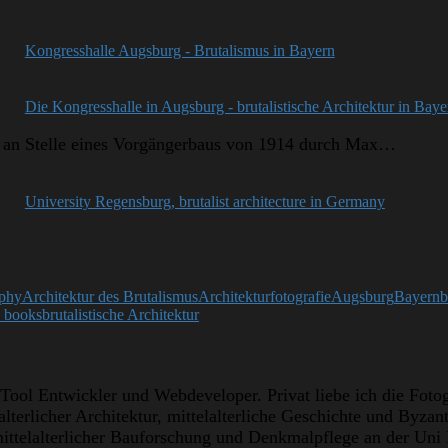
Kongresshalle Augsburg - Brutalismus in Bayern
Die Kongresshalle in Augsburg - brutalistische Architektur in Baye
2 an Stelle eines Vorgängerbaus von 1914 durch Max…
University Regensburg, brutalist architecture in Germany
aphy
Architektur des Brutalismus
Architekturfotografie
Augsburg
Bayern
b
e books
brutalistische Architektur
Tool Entwickler und Webdeveloper. Privat liebe ich die Fotogr
lterlicher Architektur, mittelalterliche Geschichte und Byza
ttelalterlicher Bauforschung und Denkmalpflege an der Uni B