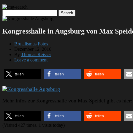
Kongresshalle in Augsburg von Max Speide
Brutalismus
,
Fotos
Dezember 12, 2016
By
Thomas Reisser
Leave a comment
teilen
teilen
teilen
Mehr Infos zur Kongresshalle von Max Speidel gibt es hier
teilen
teilen
teilen
(Visited 427 times, 1 visits today)