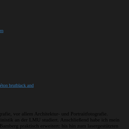
rn
éton brut
black and
afie, vor allem Architektur- und Portraitfotografie.
ntinistik an der LMU studiert. Anschließend habe ich mein
amberg praktisch erweitert: bis hin zum lasergestützten