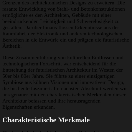
Grenzen des architektonischen Designs zu erweitern. Die
rasante Entwicklung von Stahl- und Betonkonstruktionen
ermöglichte es den Architekten, Gebäude mit einer
beeindruckenden Leichtigkeit und Schwerelosigkeit zu
gestalten. Darüber hinaus flossen Erkenntnisse aus der
Raumfahrt, der Elektronik und anderen technologischen
Bereichen in die Entwürfe ein und prägten die futuristische
Ästhetik.
Diese Zusammenführung von kulturellen Einflüssen und
technologischem Fortschritt war entscheidend für die
Entstehung der futuristischen Architektur im Westen der
50er bis 80er Jahre. Sie führte zu einer einzigartigen
Symbiose aus kühnen Visionen und innovativem Design,
die bis heute fasziniert. Im nächsten Abschnitt werden wir
uns genauer mit den charakteristischen Merkmalen dieser
Architektur befassen und ihre herausragenden
Eigenschaften erkunden.
Charakteristische Merkmale