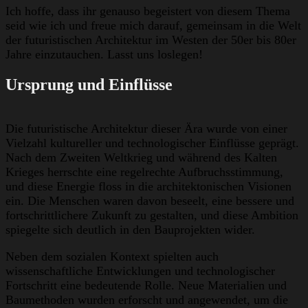
Ich hoffe, dass ihr genauso begeistert von diesem Thema
seid wie ich und freue mich darauf, gemeinsam in die Welt
der futuristischen Architektur im Westen der 50er bis 80er
Jahre einzutauchen. Lasst uns loslegen!
Ursprung und Einflüsse
Die futuristische Architektur dieser Ära wurde von einer
Vielzahl kultureller und technologischer Einflüsse geprägt.
Nach dem Zweiten Weltkrieg und während des Kalten
Krieges herrschte eine regelrechte Aufbruchsstimmung,
und diese Energie floss in die architektonischen Visionen
ein. Die Menschen waren davon beseelt, eine bessere und
fortschrittlichere Zukunft zu gestalten, und diese Ambition
spiegelte sich deutlich in den Bauprojekten wider.
Neben dem sozialen Kontext spielten auch
wissenschaftliche Entwicklungen und technologischer
Fortschritt eine bedeutende Rolle. Neue Materialien und
Baumethoden wurden erforscht und angewendet, um die