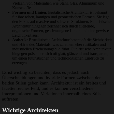
Vielzahl von Materialien wie Stahl, Glas, Aluminium und
Kunststoffe.
Formen und Linien
: Brutalistische Architektur ist bekannt
für ihre rohen, kantigen und geometrischen Formen. Sie legt
den Fokus auf massive und schwere Strukturen. Futuristische
Architektur hingegen zeichnet sich durch fließende,
organische Formen, geschwungene Linien und eine gewisse
Leichtigkeit aus.
Ästhetik
: Brutalistische Architektur betont oft die Sichtbarkeit
und Härte des Materials, was zu einem eher rustikalen und
industriellen Erscheinungsbild führt. Futuristische Architektur
hingegen präsentiert sich oft glatt, glänzend und transparent,
um einen futuristischen und technologischen Eindruck zu
erzeugen.
Es ist wichtig zu beachten, dass es jedoch auch
Überschneidungen und hybride Formen zwischen den
beiden Stilen geben kann. Architektur ist ein breites und
facettenreiches Feld, und es können verschiedene
Interpretationen und Variationen innerhalb eines Stils
auftreten.
Wichtige Architekten