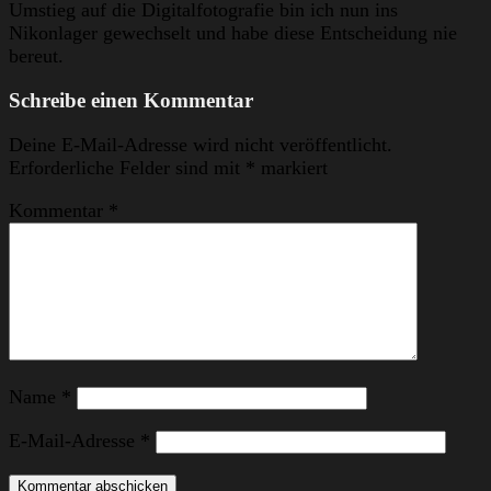
Umstieg auf die Digitalfotografie bin ich nun ins
Nikonlager gewechselt und habe diese Entscheidung nie
bereut.
Schreibe einen Kommentar
Deine E-Mail-Adresse wird nicht veröffentlicht.
Erforderliche Felder sind mit
*
markiert
Kommentar
*
Name
*
E-Mail-Adresse
*