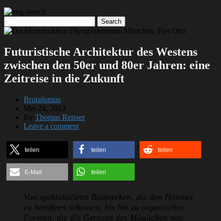
Futuristische Architektur des Westens
zwischen den 50er und 80er Jahren: eine
Zeitreise in die Zukunft
Brutalismus
Mai 24, 2023
By
Thomas Reisser
Leave a comment
teilen
teilen
teilen
E-Mail
teilen
Von spektakulären Bauwerken, die den Himmel
zu berühren scheinen, bis hin zu organischen
Formen, die die Grenzen des Möglichen neu