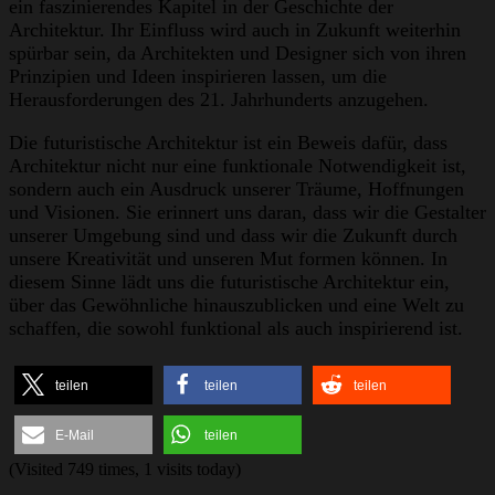
ein faszinierendes Kapitel in der Geschichte der
Architektur. Ihr Einfluss wird auch in Zukunft weiterhin
spürbar sein, da Architekten und Designer sich von ihren
Prinzipien und Ideen inspirieren lassen, um die
Herausforderungen des 21. Jahrhunderts anzugehen.
Die futuristische Architektur ist ein Beweis dafür, dass
Architektur nicht nur eine funktionale Notwendigkeit ist,
sondern auch ein Ausdruck unserer Träume, Hoffnungen
und Visionen. Sie erinnert uns daran, dass wir die Gestalter
unserer Umgebung sind und dass wir die Zukunft durch
unsere Kreativität und unseren Mut formen können. In
diesem Sinne lädt uns die futuristische Architektur ein,
über das Gewöhnliche hinauszublicken und eine Welt zu
schaffen, die sowohl funktional als auch inspirierend ist.
teilen
teilen
teilen
E-Mail
teilen
(Visited 749 times, 1 visits today)