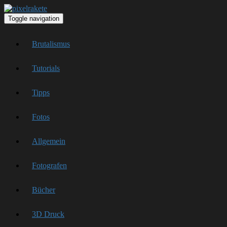
Toggle navigation
Brutalismus
Tutorials
Tipps
Fotos
Allgemein
Fotografen
Bücher
3D Druck