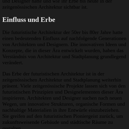
und Designer hatte und wie ihr Erbe bis heute in der
zeitgenössischen Architektur sichtbar ist.
Einfluss und Erbe
Die futuristische Architektur der 50er bis 80er Jahre hatte
einen bedeutenden Einfluss auf nachfolgende Generationen
von Architekten und Designern. Die innovativen Ideen und
Konzepte, die in dieser Ära entwickelt wurden, haben das
Verständnis von Architektur und Stadtplanung grundlegend
verändert.
Das Erbe der futuristischen Architektur ist in der
zeitgenössischen Architektur und Stadtplanung weiterhin
präsent. Viele zeitgenössische Projekte lassen sich von den
futuristischen Prinzipien und Designelementen dieser Ära
inspirieren. Architekten und Designer suchen nach neuen
Wegen, um innovative Strukturen, organische Formen und
nachhaltige Materialien in ihre Entwürfe einzubeziehen.
Sie greifen auf den futuristischen Pioniergeist zurück, um
zukunftsweisende Gebäude und städtische Räume zu
gestalten.