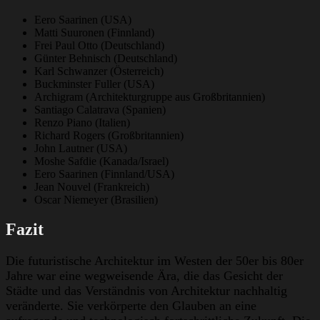
Eero Saarinen (USA)
Matti Suuronen (Finnland)
Frei Paul Otto (Deutschland)
Günter Behnisch (Deutschland)
Karl Schwanzer (Österreich)
Buckminster Fuller (USA)
Archigram (Architekturgruppe aus Großbritannien)
Santiago Calatrava (Spanien)
Renzo Piano (Italien)
Richard Rogers (Großbritannien)
John Lautner (USA)
Moshe Safdie (Kanada/Israel)
Eero Saarinen (Finnland/USA)
Jean Nouvel (Frankreich)
Oscar Niemeyer (Brasilien)
Fazit
Die futuristische Architektur im Westen der 50er bis 80er
Jahre war eine wegweisende Ära, die das Gesicht der
Städte und das Verständnis von Architektur nachhaltig
veränderte. Sie verkörperte den Glauben an eine