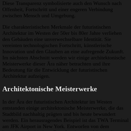
Diese Transparenz symbolisierte auch den Wunsch nach
Offenheit, Fortschritt und einer engeren Verbindung
zwischen Mensch und Umgebung.
Die charakteristischen Merkmale der futuristischen
Architektur im Westen der 50er bis 80er Jahre verliehen
den Gebäuden eine unverwechselbare Identität. Sie
vereinten technologischen Fortschritt, künstlerische
Innovation und den Glauben an eine aufregende Zukunft.
Im nächsten Abschnitt werden wir einige architektonische
Meisterwerke dieser Ära näher betrachten und ihre
Bedeutung für die Entwicklung der futuristischen
Architektur aufzeigen.
Architektonische Meisterwerke
In der Ära der futuristischen Architektur im Westen
entstanden einige architektonische Meisterwerke, die das
Stadtbild nachhaltig prägten und bis heute bewundert
werden. Ein herausragendes Beispiel ist das TWA Terminal
am JFK Airport in New York. Entworfen von dem