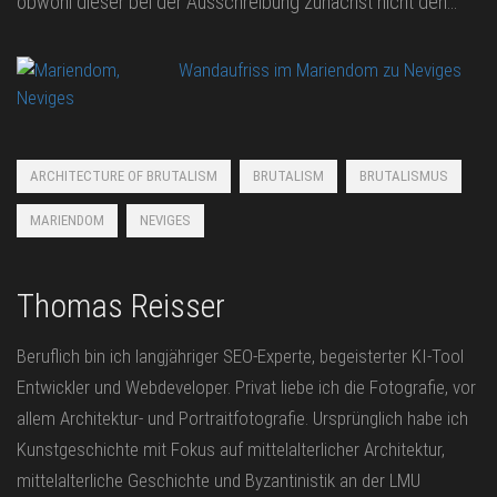
obwohl dieser bei der Ausschreibung zunächst nicht den…
Wandaufriss im Mariendom zu Neviges
ARCHITECTURE OF BRUTALISM
BRUTALISM
BRUTALISMUS
MARIENDOM
NEVIGES
Thomas Reisser
Beruflich bin ich langjähriger SEO-Experte, begeisterter KI-Tool
Entwickler und Webdeveloper. Privat liebe ich die Fotografie, vor
allem Architektur- und Portraitfotografie. Ursprünglich habe ich
Kunstgeschichte mit Fokus auf mittelalterlicher Architektur,
mittelalterliche Geschichte und Byzantinistik an der LMU