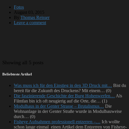
Fotos
August 03, 2015
By
Thomas Reisser
Leave a comment
Showing
all 5 posts
Beliebteste Artikel
Was muss ich für den Einstieg in den 3D Druck mit…
Bist du
bereit für die Zukunft des Druckens? Mit einem…
(0)
Die faszinierende Geschichte der Burg Hohenwerfen…
Als
Filmfan bin ich oft neugierig auf die Orte, die…
(1)
Modulhaus in der Genter Strasse – Brutalismus…
Die
Wohnanlage in der Genter Straße wurde in Modulbauweise
durch…
(0)
Fisheye Aufnahmen professionell entzerren –…
Ich wollte
schon lange einmal einen Artikel dem Entzerren von Fisheye-