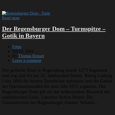
Read more
Der Regensburger Dom – Turmspitze –
Gotik in Bayern
Fotos
Juli 02, 2016
By
Thomas Reisser
Leave a comment
Der gotische Dom in Regensburg wurde 1273 begonnen
und zog sich bis ins 16. Jahrhundert hinein. König Ludwig
I lies 1869 die beiden Turmhelme aufsetzen und die Giebel
der Querhausfassaden bis zum Jahr 1872 ergänzen. Der
Regensburger Dom gilt als das bedeutendste Bauwerk der
süddeutschen Gotik. Literatur Achim Hubel: Die
Glasmalereien des Regensburger Domes. Schnell…