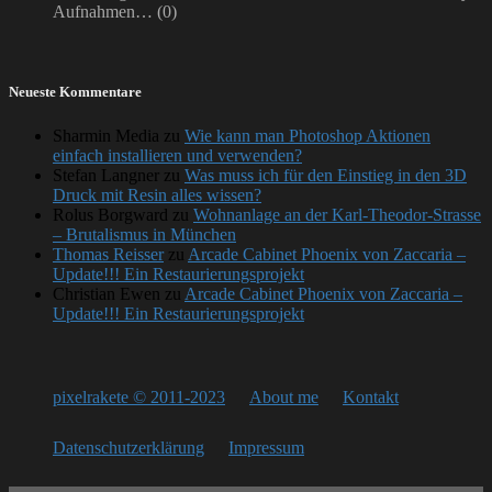
Aufnahmen…
(0)
Neueste Kommentare
Sharmin Media
zu
Wie kann man Photoshop Aktionen
einfach installieren und verwenden?
Stefan Langner
zu
Was muss ich für den Einstieg in den 3D
Druck mit Resin alles wissen?
Rolus Borgward
zu
Wohnanlage an der Karl-Theodor-Strasse
– Brutalismus in München
Thomas Reisser
zu
Arcade Cabinet Phoenix von Zaccaria –
Update!!! Ein Restaurierungsprojekt
Christian Ewen
zu
Arcade Cabinet Phoenix von Zaccaria –
Update!!! Ein Restaurierungsprojekt
pixelrakete © 2011-2023
About me
Kontakt
Datenschutzerklärung
Impressum