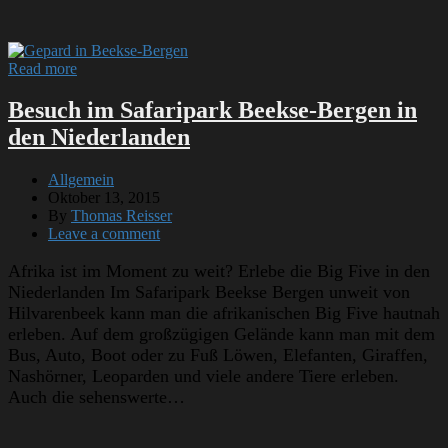
Read more
Besuch im Safaripark Beekse-Bergen in
den Niederlanden
Allgemein
Oktober 13, 2015
By
Thomas Reisser
Leave a comment
Afrika ist im Moment zu weit? Erlebe die Big Five in den
Niederlanden Im Safaripark Beekse Bergen unweit von
Hilvarenbeek kann man die afrikanischen Big Five hautnah
erleben. Auf dem großzügigen Gelände kann man mit dem
Bus, Auto, Boot oder zu Fuß Löwen, Elefanten, Giraffen,
Nashörner, Leoparden und viele andere Tiere erleben.
Auch die sehenswerte…