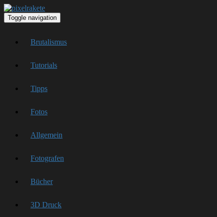
Toggle navigation
Brutalismus
Tutorials
Tipps
Fotos
Allgemein
Fotografen
Bücher
3D Druck