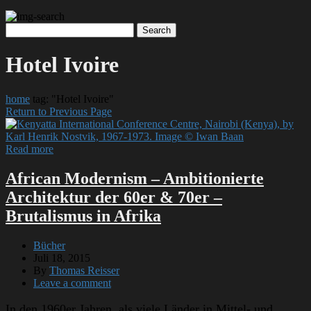
Hotel Ivoire
home
tag: "Hotel Ivoire"
Return to Previous Page
Read more
African Modernism – Ambitionierte
Architektur der 60er & 70er –
Brutalismus in Afrika
Bücher
Juli 18, 2015
By
Thomas Reisser
Leave a comment
In den 1960er Jahren, als viele Länder in Mittel- und