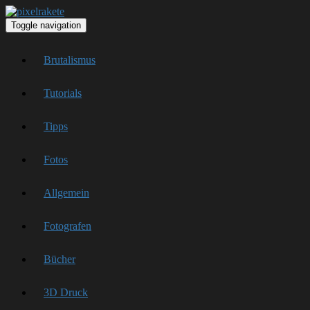
Toggle navigation
Brutalismus
Tutorials
Tipps
Fotos
Allgemein
Fotografen
Bücher
3D Druck