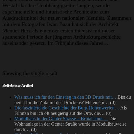
Westafrika ihre Unabhängigkeit erlangten, wurde
experimentelle und futuristische Architektur zum
Ausdrucksmittel der neuen nationalen Identität. Zusammen
mit dem Fotografen Iwan Baan hat sich der Architekt
Manuel Herz als einer der ersten intensiv mit dieser
spannende Periode der jüngeren Architekturgeschichte
auseinander gesetzt. Im Frühjahr dieses Jahres…
Showing
the single result
Beliebteste Artikel
Was muss ich für den Einstieg in den 3D Druck mit…
Bist du
bereit für die Zukunft des Druckens? Mit einem…
(0)
Die faszinierende Geschichte der Burg Hohenwerfen…
Als
Filmfan bin ich oft neugierig auf die Orte, die…
(0)
Modulhaus in der Genter Strasse – Brutalismus…
Die
Wohnanlage in der Genter Straße wurde in Modulbauweise
durch…
(0)