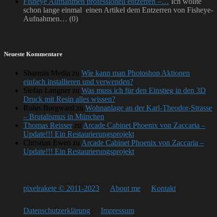
Fisheye Aufnahmen professionell entzerren –…
Ich wollte
schon lange einmal einen Artikel dem Entzerren von Fisheye-
Aufnahmen…
(0)
Neueste Kommentare
Sharmin Media
zu
Wie kann man Photoshop Aktionen
einfach installieren und verwenden?
Stefan Langner
zu
Was muss ich für den Einstieg in den 3D
Druck mit Resin alles wissen?
Rolus Borgward
zu
Wohnanlage an der Karl-Theodor-Strasse
– Brutalismus in München
Thomas Reisser
zu
Arcade Cabinet Phoenix von Zaccaria –
Update!!! Ein Restaurierungsprojekt
Christian Ewen
zu
Arcade Cabinet Phoenix von Zaccaria –
Update!!! Ein Restaurierungsprojekt
pixelrakete © 2011-2023
About me
Kontakt
Datenschutzerklärung
Impressum