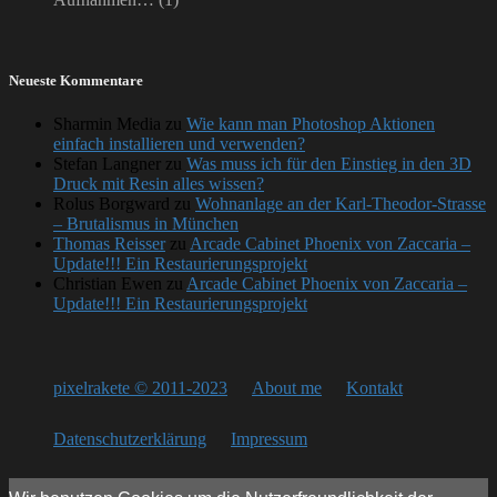
Neueste Kommentare
Sharmin Media
zu
Wie kann man Photoshop Aktionen
einfach installieren und verwenden?
Stefan Langner
zu
Was muss ich für den Einstieg in den 3D
Druck mit Resin alles wissen?
Rolus Borgward
zu
Wohnanlage an der Karl-Theodor-Strasse
– Brutalismus in München
Thomas Reisser
zu
Arcade Cabinet Phoenix von Zaccaria –
Update!!! Ein Restaurierungsprojekt
Christian Ewen
zu
Arcade Cabinet Phoenix von Zaccaria –
Update!!! Ein Restaurierungsprojekt
pixelrakete © 2011-2023
About me
Kontakt
Datenschutzerklärung
Impressum