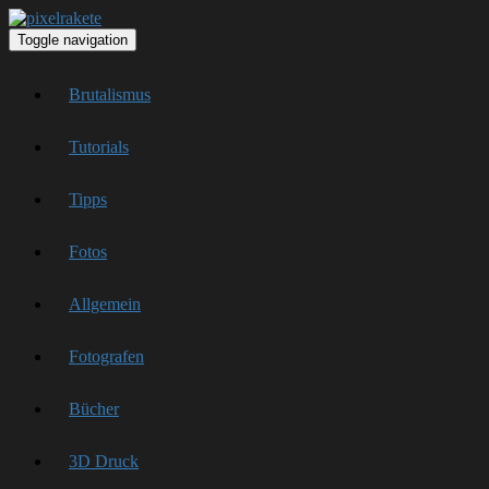
Toggle navigation
Brutalismus
Tutorials
Tipps
Fotos
Allgemein
Fotografen
Bücher
3D Druck