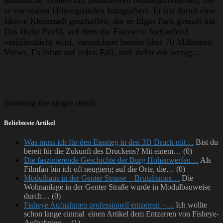
er vor realen Hintergründen fotografiert. Er hat damit eine
fiktive Kleinstadt geschaffen, die er Elgin Park getauft hat.
Das flickr Profil, auf dem die Fotoserie fortlaufend
veröffentlicht wird, verzeichnet bereits über 70 Millionen
Views. Es lohnt auf jeden Fall, sich dafür ein wenig…
Showing
the single result
Beliebteste Artikel
Was muss ich für den Einstieg in den 3D Druck mit…
Bist du
bereit für die Zukunft des Druckens? Mit einem…
(0)
Die faszinierende Geschichte der Burg Hohenwerfen…
Als
Filmfan bin ich oft neugierig auf die Orte, die…
(0)
Modulhaus in der Genter Strasse – Brutalismus…
Die
Wohnanlage in der Genter Straße wurde in Modulbauweise
durch…
(0)
Fisheye Aufnahmen professionell entzerren –…
Ich wollte
schon lange einmal einen Artikel dem Entzerren von Fisheye-
Aufnahmen…
(1)