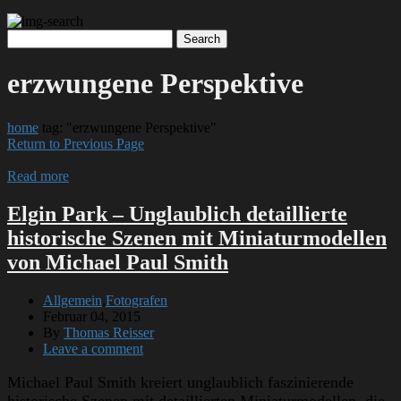
erzwungene Perspektive
home
tag: "erzwungene Perspektive"
Return to Previous Page
Read more
Elgin Park – Unglaublich detaillierte
historische Szenen mit Miniaturmodellen
von Michael Paul Smith
Allgemein
,
Fotografen
Februar 04, 2015
By
Thomas Reisser
Leave a comment
Michael Paul Smith kreiert unglaublich faszinierende
historische Szenen mit detaillierten Miniaturmodellen, die