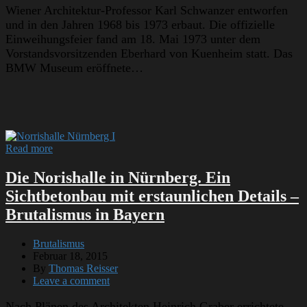
Wiener Architektur-Professor Karl Schwanzer entworfen
und in den Jahren 1968 bis 1973 erbaut. Die offizielle
Einweihungsfeier fand am 18. Mai 1973 unter dem
Vorstandsvorsitzenden Eberhard von Kuenheim statt. Das
BMW Museum eröffnete…
Read more
Die Norishalle in Nürnberg. Ein
Sichtbetonbau mit erstaunlichen Details –
Brutalismus in Bayern
Brutalismus
Februar 18, 2015
By
Thomas Reisser
Leave a comment
Nach Plänen des Architekten Heinrich Graber errichtete