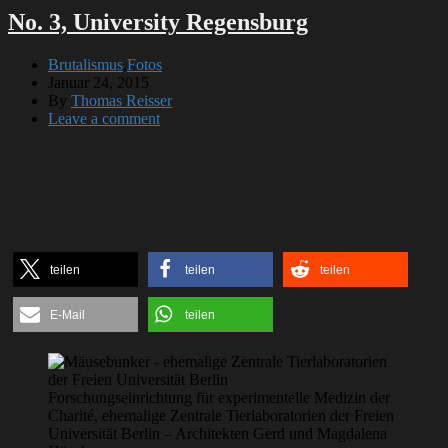
No. 3, University Regensburg
Brutalismus
,
Fotos
Januar 24, 2015
By
Thomas Reisser
Leave a comment
teilen
teilen
teilen
E-Mail
teilen
Forschungseinrichtung für experimentelle Medizin der
Charité, ehemalige Zentrale Tierlaboratorien der Freien
Universität Berlin – Architekten Gerd und Magdalena