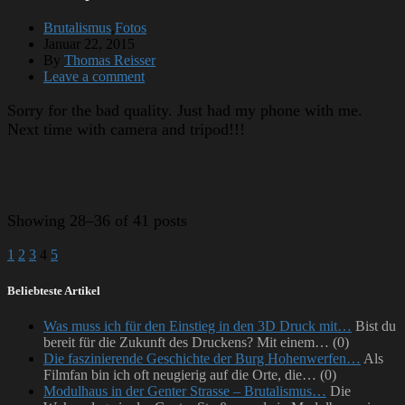
Brutalismus
,
Fotos
Januar 22, 2015
By
Thomas Reisser
Leave a comment
Sorry for the bad quality. Just had my phone with me.
Next time with camera and tripod!!!
Showing
28–36 of 41 posts
1
2
3
4
5
Beliebteste Artikel
Was muss ich für den Einstieg in den 3D Druck mit…
Bist du
bereit für die Zukunft des Druckens? Mit einem…
(0)
Die faszinierende Geschichte der Burg Hohenwerfen…
Als
Filmfan bin ich oft neugierig auf die Orte, die…
(0)
Modulhaus in der Genter Strasse – Brutalismus…
Die