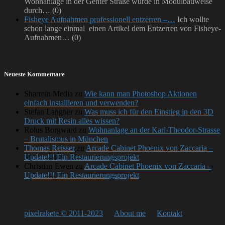
Wohnanlage in der Genter Straße wurde in Modulbauweise
durch…
(0)
Fisheye Aufnahmen professionell entzerren –…
Ich wollte
schon lange einmal einen Artikel dem Entzerren von Fisheye-
Aufnahmen…
(0)
Neueste Kommentare
Sharmin Media
zu
Wie kann man Photoshop Aktionen
einfach installieren und verwenden?
Stefan Langner
zu
Was muss ich für den Einstieg in den 3D
Druck mit Resin alles wissen?
Rolus Borgward
zu
Wohnanlage an der Karl-Theodor-Strasse
– Brutalismus in München
Thomas Reisser
zu
Arcade Cabinet Phoenix von Zaccaria –
Update!!! Ein Restaurierungsprojekt
Christian Ewen
zu
Arcade Cabinet Phoenix von Zaccaria –
Update!!! Ein Restaurierungsprojekt
pixelrakete © 2011-2023
About me
Kontakt