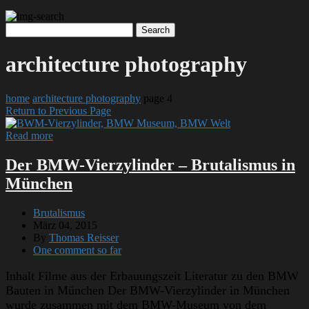
architecture photography
home
architecture photography
page 4
Return to Previous Page
Read more
Der BMW-Vierzylinder – Brutalismus in
München
Brutalismus
März 04, 2015
By
Thomas Reisser
One comment so far
Inhalt Filme aus der Erbauungszeit Literatur zu den BMW
Bauten in München Der BMW-Vierzylinder in München
wurde zusammen mit dem BMW-Museum von dem