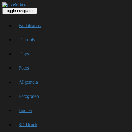
Toggle navigation
Brutalismus
Tutorials
Tipps
Fotos
Allgemein
Fotografen
Bücher
3D Druck