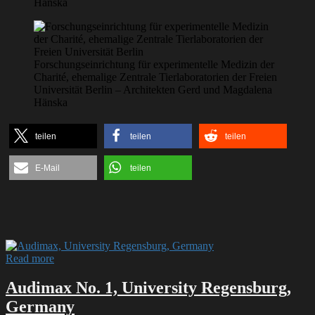
Hänska
Forschungseinrichtung für experimentelle Medizin der
Charité, ehemalige Zentrale Tierlaboratorien der Freien
Universität Berlin – Architekten Gerd und Magdalena
Hänska
teilen
teilen
teilen
E-Mail
teilen
Read more
Audimax No. 1, University Regensburg,
Germany