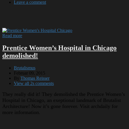
Leave a comment
Read more
Prentice Women’s Hospital in Chicago
demolished!
Brutalismus
Februar 09, 2015
By
Thomas Reisser
View all 2s comments
They really did it! They demolished the Prentice Women’s
Hospital in Chicago, an exeptional landmark of Brutalist
Architecture! Now it’s gone forever. Visit archdaily for
more information.