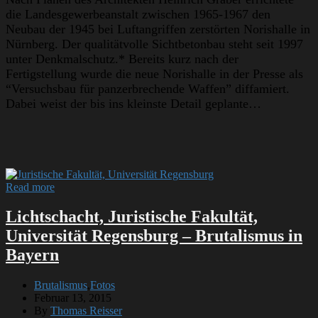
die Landesgewerbeanstalt zwischen 1965-1967 den
Neubau der 1945 bei Luftangriffen zerstörten Norishalle in
Nürnberg. Der qualitätvolle Sichtbetonbau steht seit 1997
unter Denkmalschutz.* Bereits kurz nach der
Fertigstellung wurde die neue Norishalle in der Presse als
“Versuchsbau für panzerbrechende Waffen” diffamiert.
Dabei weist der bis ins kleinste Detail geplante…
Read more
Lichtschacht, Juristische Fakultät,
Universität Regensburg – Brutalismus in
Bayern
Brutalismus
,
Fotos
Februar 13, 2015
By
Thomas Reisser