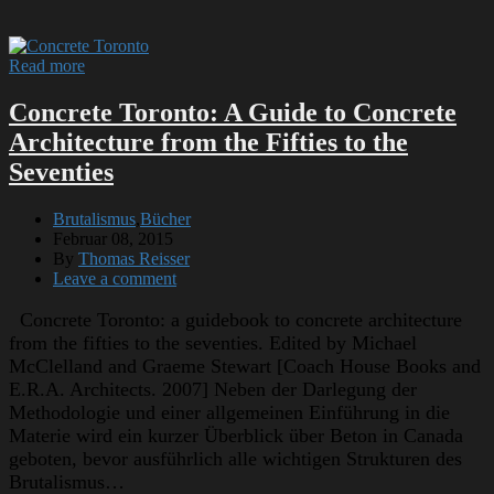
Read more
Concrete Toronto: A Guide to Concrete
Architecture from the Fifties to the
Seventies
Brutalismus
,
Bücher
Februar 08, 2015
By
Thomas Reisser
Leave a comment
Concrete Toronto: a guidebook to concrete architecture
from the fifties to the seventies. Edited by Michael
McClelland and Graeme Stewart [Coach House Books and
E.R.A. Architects. 2007] Neben der Darlegung der
Methodologie und einer allgemeinen Einführung in die
Materie wird ein kurzer Überblick über Beton in Canada
geboten, bevor ausführlich alle wichtigen Strukturen des
Brutalismus…