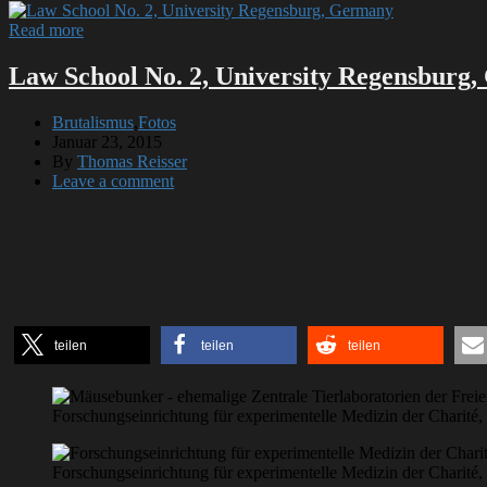
Read more
Law School No. 2, University Regensburg
Brutalismus
,
Fotos
Januar 23, 2015
By
Thomas Reisser
Leave a comment
teilen
teilen
teilen
Forschungseinrichtung für experimentelle Medizin der Charité,
Forschungseinrichtung für experimentelle Medizin der Charité,