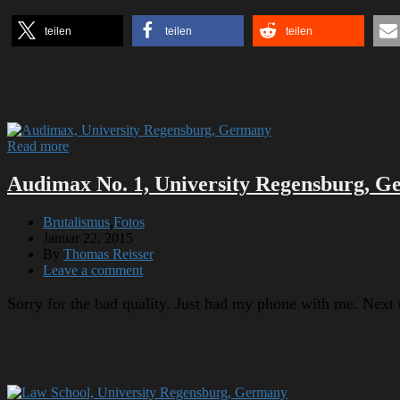
teilen
teilen
teilen
Read more
Audimax No. 1, University Regensburg, 
Brutalismus
,
Fotos
Januar 22, 2015
By
Thomas Reisser
Leave a comment
Sorry for the bad quality. Just had my phone with me. Next 