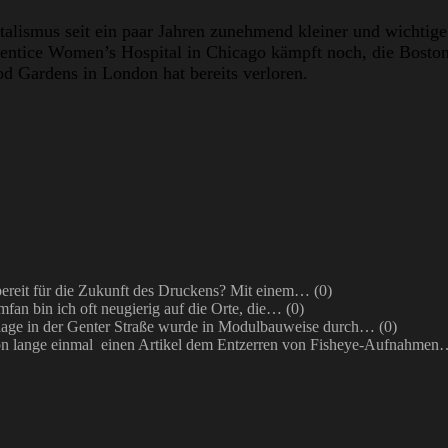
utalismus seit ein paar Jahren zunehmend kleiner und wichti
Prentice Women’s Hospital in Chicago kämpft noch, die Bost
 Gardens in London hat bereits verloren.
bereit für die Zukunft des Druckens? Mit einem…
(0)
mfan bin ich oft neugierig auf die Orte, die…
(0)
ge in der Genter Straße wurde in Modulbauweise durch…
(0)
on lange einmal einen Artikel dem Entzerren von Fisheye-Aufnahme