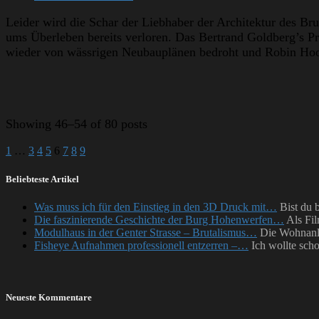
Leider wird die Schar der Liebhaber der Architektur des Br
ums Überleben bereits verloren. Das Bertrand Goldberg’s 
wieder von wässrigen Neubauplänen bedroht und Robin Hood
Showing
46–54 of 80 posts
1
…
3
4
5
6
7
8
9
Beliebteste Artikel
Was muss ich für den Einstieg in den 3D Druck mit…
Bist du 
Die faszinierende Geschichte der Burg Hohenwerfen…
Als Fil
Modulhaus in der Genter Strasse – Brutalismus…
Die Wohnanla
Fisheye Aufnahmen professionell entzerren –…
Ich wollte sch
Neueste Kommentare