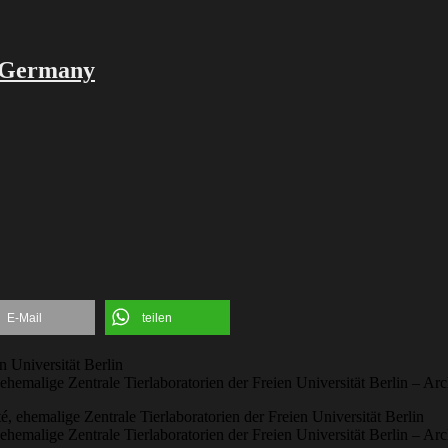
, Germany
E-Mail
teilen
 ehemalige Zentrale Tierlaboratorien der Freien Universität Berlin – 
 ehemalige Zentrale Tierlaboratorien der Freien Universität Berlin – 