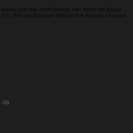
ge Bauten sind vom Abriß bedroht, oder haben den Kampf
on City Hall von Kallmann McKinnell & Knowles ist immer
n…
(1)