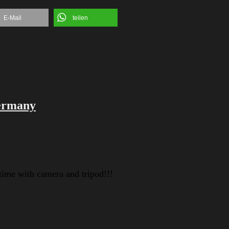
E-Mail
teilen
Germany
time with camera and tripod!!!