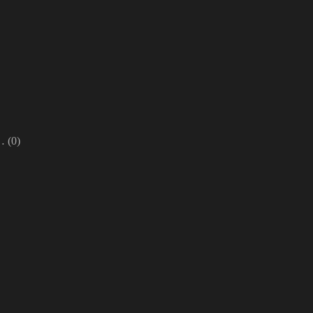
n…
(0)