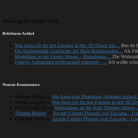
Showing
the single result
Beliebteste Artikel
Was muss ich für den Einstieg in den 3D Druck mit…
Bist du 
Die faszinierende Geschichte der Burg Hohenwerfen…
Als Fil
Modulhaus in der Genter Strasse – Brutalismus…
Die Wohnanla
Fisheye Aufnahmen professionell entzerren –…
Ich wollte sch
Neueste Kommentare
Sharmin Media
zu
Wie kann man Photoshop Aktionen einfach i
Stefan Langner
zu
Was muss ich für den Einstieg in den 3D Dr
Rolus Borgward
zu
Wohnanlage an der Karl-Theodor-Strasse 
Thomas Reisser
zu
Arcade Cabinet Phoenix von Zaccaria – Upd
Christian Ewen
zu
Arcade Cabinet Phoenix von Zaccaria – Upda