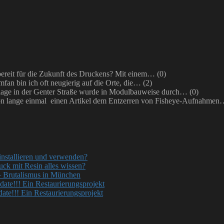
bereit für die Zukunft des Druckens? Mit einem…
(0)
mfan bin ich oft neugierig auf die Orte, die…
(2)
ge in der Genter Straße wurde in Modulbauweise durch…
(0)
on lange einmal einen Artikel dem Entzerren von Fisheye-Aufnahme
nstallieren und verwenden?
uck mit Resin alles wissen?
– Brutalismus in München
ate!!! Ein Restaurierungsprojekt
te!!! Ein Restaurierungsprojekt