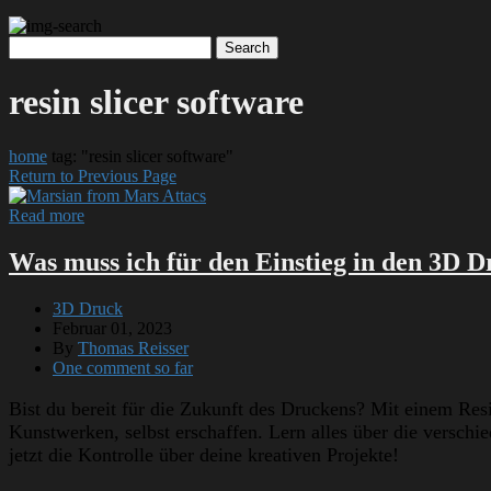
resin slicer software
home
tag: "resin slicer software"
Return to Previous Page
Read more
Was muss ich für den Einstieg in den 3D D
3D Druck
Februar 01, 2023
By
Thomas Reisser
One comment so far
Bist du bereit für die Zukunft des Druckens? Mit einem Res
Kunstwerken, selbst erschaffen. Lern alles über die verschi
jetzt die Kontrolle über deine kreativen Projekte!