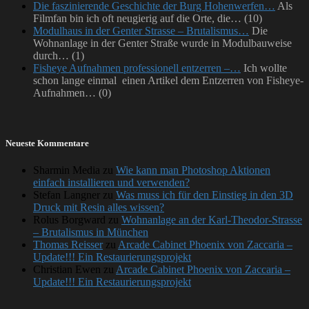
Die faszinierende Geschichte der Burg Hohenwerfen…
Als
Filmfan bin ich oft neugierig auf die Orte, die…
(10)
Modulhaus in der Genter Strasse – Brutalismus…
Die
Wohnanlage in der Genter Straße wurde in Modulbauweise
durch…
(1)
Fisheye Aufnahmen professionell entzerren –…
Ich wollte
schon lange einmal einen Artikel dem Entzerren von Fisheye-
Aufnahmen…
(0)
Neueste Kommentare
Sharmin Media
zu
Wie kann man Photoshop Aktionen
einfach installieren und verwenden?
Stefan Langner
zu
Was muss ich für den Einstieg in den 3D
Druck mit Resin alles wissen?
Rolus Borgward
zu
Wohnanlage an der Karl-Theodor-Strasse
– Brutalismus in München
Thomas Reisser
zu
Arcade Cabinet Phoenix von Zaccaria –
Update!!! Ein Restaurierungsprojekt
Christian Ewen
zu
Arcade Cabinet Phoenix von Zaccaria –
Update!!! Ein Restaurierungsprojekt