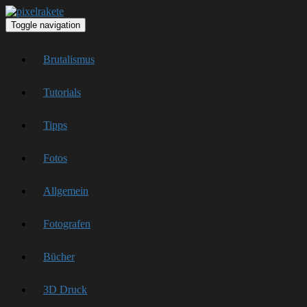
Toggle navigation
Brutalismus
Tutorials
Tipps
Fotos
Allgemein
Fotografen
Bücher
3D Druck