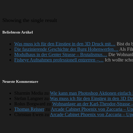
Showing
the single result
Beliebteste Artikel
Was muss ich für den Einstieg in den 3D Druck mit…
Bist du 
Die faszinierende Geschichte der Burg Hohenwerfen…
Als Fil
Modulhaus in der Genter Strasse – Brutalismus…
Die Wohnanla
Fisheye Aufnahmen professionell entzerren –…
Ich wollte sch
Neueste Kommentare
Sharmin Media
zu
Wie kann man Photoshop Aktionen einfach i
Stefan Langner
zu
Was muss ich für den Einstieg in den 3D Dr
Rolus Borgward
zu
Wohnanlage an der Karl-Theodor-Strasse 
Thomas Reisser
zu
Arcade Cabinet Phoenix von Zaccaria – Upd
Christian Ewen
zu
Arcade Cabinet Phoenix von Zaccaria – Upda