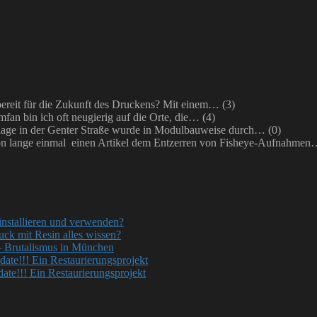
bereit für die Zukunft des Druckens? Mit einem…
(3)
mfan bin ich oft neugierig auf die Orte, die…
(4)
ge in der Genter Straße wurde in Modulbauweise durch…
(0)
on lange einmal einen Artikel dem Entzerren von Fisheye-Aufnahme
nstallieren und verwenden?
uck mit Resin alles wissen?
– Brutalismus in München
ate!!! Ein Restaurierungsprojekt
te!!! Ein Restaurierungsprojekt