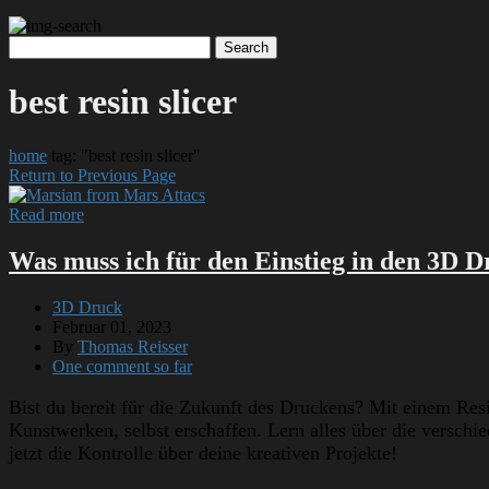
best resin slicer
home
tag: "best resin slicer"
Return to Previous Page
Read more
Was muss ich für den Einstieg in den 3D D
3D Druck
Februar 01, 2023
By
Thomas Reisser
One comment so far
Bist du bereit für die Zukunft des Druckens? Mit einem Res
Kunstwerken, selbst erschaffen. Lern alles über die verschi
jetzt die Kontrolle über deine kreativen Projekte!