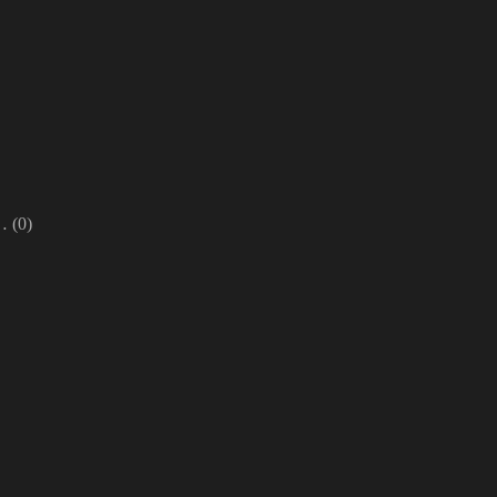
n…
(0)