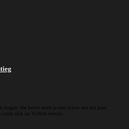
tieg
n Augen. Sie kennt mich ja nun schon seit ein paar
sollte sich im Vorfeld bereits…