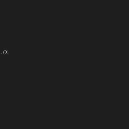
n…
(0)