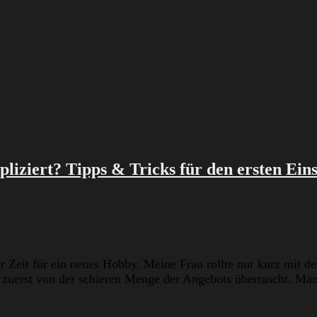
iziert? Tipps & Tricks für den ersten Eins
 Zeit für ein neues Hobby. Meine Frau rollte nur kurz mit de
zuerst von der schieren Menge der Angebots überrascht. Man 