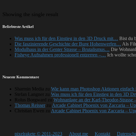
Showing
the single result
Beliebteste Artikel
Was muss ich für den Einstieg in den 3D Druck mit…
Bist du 
Die faszinierende Geschichte der Burg Hohenwerfen…
Als Fil
Modulhaus in der Genter Strasse – Brutalismus…
Die Wohnanla
Fisheye Aufnahmen professionell entzerren –…
Ich wollte sch
Neueste Kommentare
Sharmin Media
zu
Wie kann man Photoshop Aktionen einfach i
Stefan Langner
zu
Was muss ich für den Einstieg in den 3D Dr
Rolus Borgward
zu
Wohnanlage an der Karl-Theodor-Strasse 
Thomas Reisser
zu
Arcade Cabinet Phoenix von Zaccaria – Upd
Christian Ewen
zu
Arcade Cabinet Phoenix von Zaccaria – Upda
pixelrakete © 2011-2023
About me
Kontakt
Datenschu