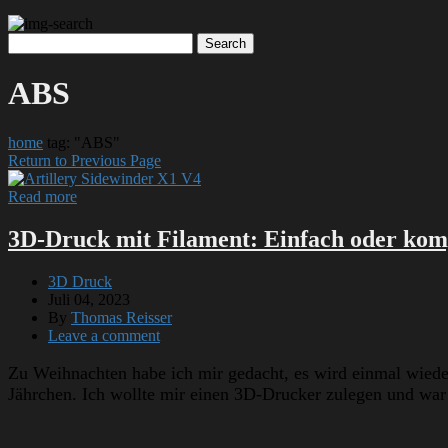
ABS
home
tag: "ABS"
Return to Previous Page
Read more
3D-Druck mit Filament: Einfach oder kompl
3D Druck
Juli 04, 2023
By
Thomas Reisser
Leave a comment
Zu Weihnachten habe ich mir gedacht, es wird einmal wieder
Jährchen. Ich wollte mir einen 3D-Drucker zulegen und war 