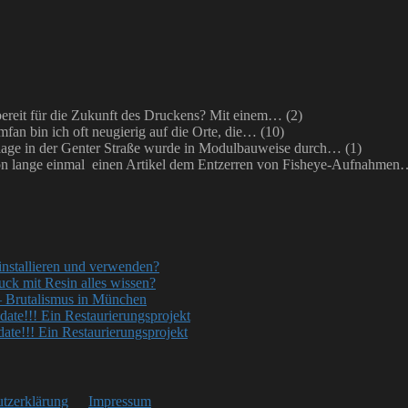
bereit für die Zukunft des Druckens? Mit einem…
(2)
mfan bin ich oft neugierig auf die Orte, die…
(10)
ge in der Genter Straße wurde in Modulbauweise durch…
(1)
on lange einmal einen Artikel dem Entzerren von Fisheye-Aufnahme
nstallieren und verwenden?
uck mit Resin alles wissen?
– Brutalismus in München
ate!!! Ein Restaurierungsprojekt
te!!! Ein Restaurierungsprojekt
tzerklärung
Impressum