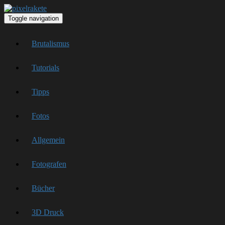
Toggle navigation
Brutalismus
Tutorials
Tipps
Fotos
Allgemein
Fotografen
Bücher
3D Druck