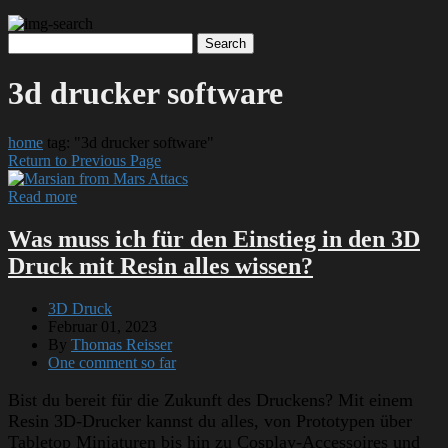
3d drucker software
home
tag: "3d drucker software"
Return to Previous Page
Read more
Was muss ich für den Einstieg in den 3D
Druck mit Resin alles wissen?
3D Druck
Februar 01, 2023
By
Thomas Reisser
One comment so far
Bist du bereit für die Zukunft des Druckens? Mit einem
Resin 3D-Drucker kannst du alles, von Prototypen über
Tabletop Miniaturen bis hin zu Cosplay-Accessoires und