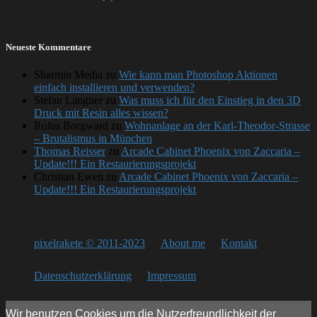
Neueste Kommentare
Sharmin Media
zu
Wie kann man Photoshop Aktionen
einfach installieren und verwenden?
Stefan Langner
zu
Was muss ich für den Einstieg in den 3D
Druck mit Resin alles wissen?
Rolus Borgward
zu
Wohnanlage an der Karl-Theodor-Strasse
– Brutalismus in München
Thomas Reisser
zu
Arcade Cabinet Phoenix von Zaccaria –
Update!!! Ein Restaurierungsprojekt
Christian Ewen
zu
Arcade Cabinet Phoenix von Zaccaria –
Update!!! Ein Restaurierungsprojekt
pixelrakete © 2011-2023
About me
Kontakt
Datenschutzerklärung
Impressum
Wir benutzen Cookies um die Nutzerfreundlichkeit der