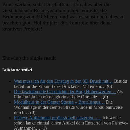
Kunstwerken, selbst erschaffen. Lern alles über die
verschiedenen Resintypen und deren Vorteile, die
Bedienung von 3D-Slicern und was es sonst noch alles zu
beachten gibt. Hol dir jetzt die Kontrolle über deine
kreativen Projekte!
Showing
the single result
Beliebteste Artikel
Was muss ich für den Einstieg in den 3D Druck mit…
Bist du
bereit für die Zukunft des Druckens? Mit einem…
(0)
Die faszinierende Geschichte der Burg Hohenwerfen…
Als
Filmfan bin ich oft neugierig auf die Orte, die…
(0)
Modulhaus in der Genter Strasse – Brutalismus…
Die
Wohnanlage in der Genter Straße wurde in Modulbauweise
durch…
(0)
Fisheye Aufnahmen professionell entzerren –…
Ich wollte
schon lange einmal einen Artikel dem Entzerren von Fisheye-
Aufnahmen…
(1)