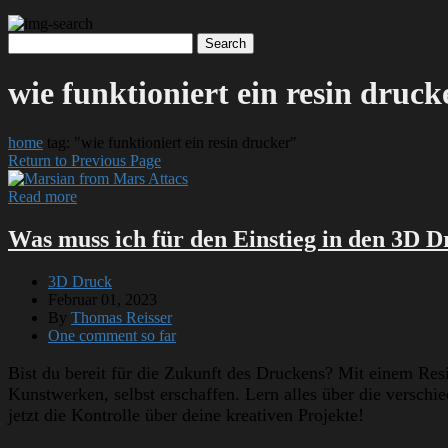
wie funktioniert ein resin druck
home
tag: "wie funktioniert ein resin drucker"
Return to Previous Page
Read more
Was muss ich für den Einstieg in den 3D D
3D Druck
Februar 01, 2023
By
Thomas Reisser
One comment so far
Bist du bereit für die Zukunft des Druckens? Mit einem Res
Kunstwerken, selbst erschaffen. Lern alles über die verschi
jetzt die Kontrolle über deine kreativen Projekte!