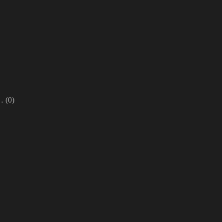
n…
(0)