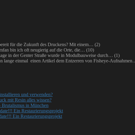
bereit für die Zukunft des Druckens? Mit einem…
(2)
mfan bin ich oft neugierig auf die Orte, die…
(10)
ge in der Genter Straße wurde in Modulbauweise durch…
(1)
on lange einmal einen Artikel dem Entzerren von Fisheye-Aufnahme
nstallieren und verwenden?
uck mit Resin alles wissen?
– Brutalismus in München
ate!!! Ein Restaurierungsprojekt
te!!! Ein Restaurierungsprojekt