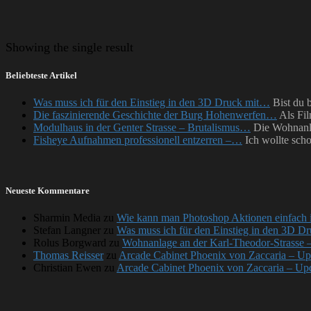
Showing
the single result
Beliebteste Artikel
Was muss ich für den Einstieg in den 3D Druck mit…
Bist du 
Die faszinierende Geschichte der Burg Hohenwerfen…
Als Fil
Modulhaus in der Genter Strasse – Brutalismus…
Die Wohnanla
Fisheye Aufnahmen professionell entzerren –…
Ich wollte sch
Neueste Kommentare
Sharmin Media
zu
Wie kann man Photoshop Aktionen einfach i
Stefan Langner
zu
Was muss ich für den Einstieg in den 3D Dr
Rolus Borgward
zu
Wohnanlage an der Karl-Theodor-Strasse 
Thomas Reisser
zu
Arcade Cabinet Phoenix von Zaccaria – Upd
Christian Ewen
zu
Arcade Cabinet Phoenix von Zaccaria – Upda