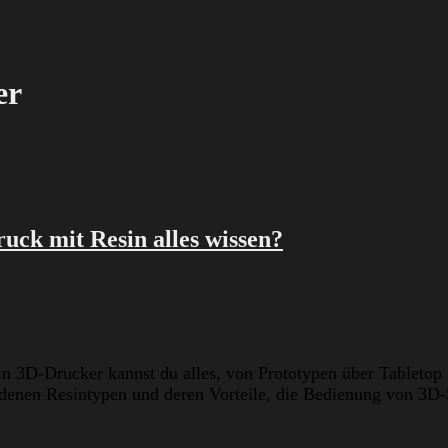
er
ruck mit Resin alles wissen?
in 3D-Drucker kannst du alles, von Prototypen über Tabletop
edenen Resintypen und deren Vorteile, die Bedienung von 3D-S