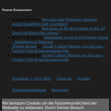
Neueste Kommentare
Sharmin Media
zu
Wie kann man Photoshop Aktionen
einfach installieren und verwenden?
Stefan Langner
zu
Was muss ich für den Einstieg in den 3D
Druck mit Resin alles wissen?
Rolus Borgward
zu
Wohnanlage an der Karl-Theodor-Strasse
– Brutalismus in München
Thomas Reisser
zu
Arcade Cabinet Phoenix von Zaccaria –
Update!!! Ein Restaurierungsprojekt
Christian Ewen
zu
Arcade Cabinet Phoenix von Zaccaria –
Update!!! Ein Restaurierungsprojekt
pixelrakete © 2011-2023
About me
Kontakt
Datenschutzerklärung
Impressum
Wir benutzen Cookies um die Nutzerfreundlichkeit der
Webseite zu verbessen. Durch Deinen Besuch