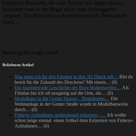
komplexe Retusche, die eine Stunde und länger dauert,
bekommt man in der Regel nicht vom Auftraggeber
vergütet. Die Retusche wird mittlerweile als Bestandteil
eines…
Showing
the single result
Beliebteste Artikel
Was muss ich für den Einstieg in den 3D Druck mit…
Bist du
bereit für die Zukunft des Druckens? Mit einem…
(0)
Die faszinierende Geschichte der Burg Hohenwerfen…
Als
Filmfan bin ich oft neugierig auf die Orte, die…
(0)
Modulhaus in der Genter Strasse – Brutalismus…
Die
Wohnanlage in der Genter Straße wurde in Modulbauweise
durch…
(0)
Fisheye Aufnahmen professionell entzerren –…
Ich wollte
schon lange einmal einen Artikel dem Entzerren von Fisheye-
Aufnahmen…
(0)