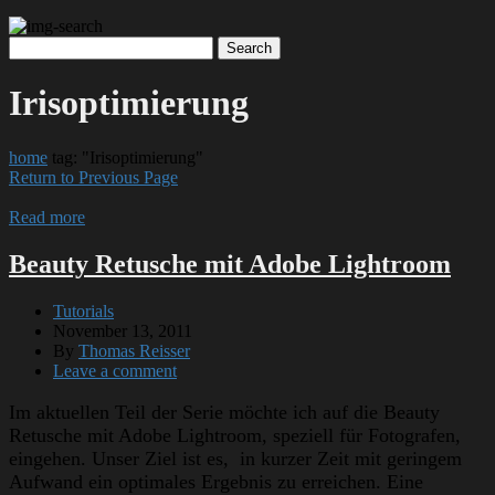
Irisoptimierung
home
tag: "Irisoptimierung"
Return to Previous Page
Read more
Beauty Retusche mit Adobe Lightroom
Tutorials
November 13, 2011
By
Thomas Reisser
Leave a comment
Im aktuellen Teil der Serie möchte ich auf die Beauty
Retusche mit Adobe Lightroom, speziell für Fotografen,
eingehen. Unser Ziel ist es, in kurzer Zeit mit geringem
Aufwand ein optimales Ergebnis zu erreichen. Eine