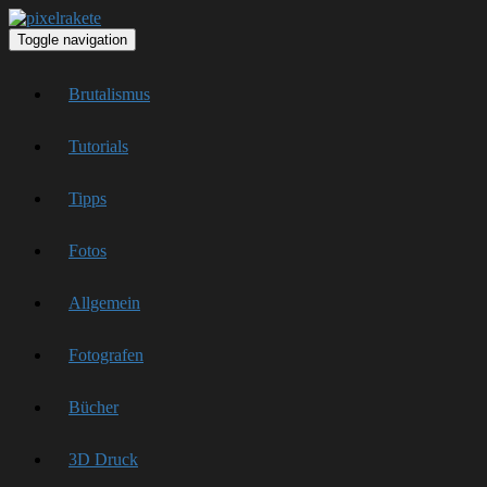
Toggle navigation
Brutalismus
Tutorials
Tipps
Fotos
Allgemein
Fotografen
Bücher
3D Druck